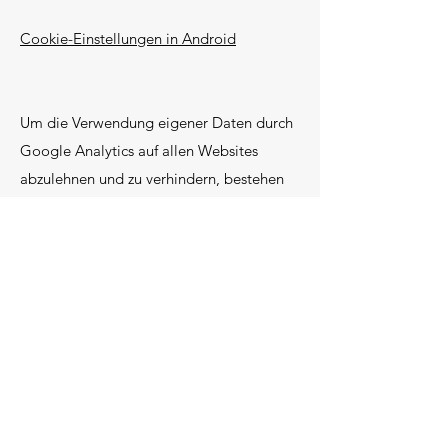
Cookie-Einstellungen in Android
Um die Verwendung eigener Daten durch
Google Analytics auf allen Websites
abzulehnen und zu verhindern, bestehen
die folgenden
Anweisungen:
https://tools.google.com/d
lpage/gaoptout.
Wir können diese Cookie-Richtlinie
aktualisieren. Wir bitten Nutzer, diese
Seite regelmäßig aufzurufen, um sich über
den aktuellen Stand in Bezug auf die
Verwendung von Cookies auf dem