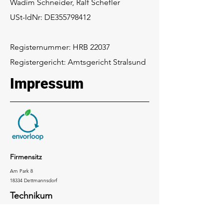
Wadim Schneider, Ralf Schefler
USt-IdNr: DE355798412
Registernummer: HRB 22037
Registergericht: Amtsgericht Stralsund
Impressum
Firmensitz
Am Park 8
18334 Dettmannsdorf
Technikum
An der Werft 5
18439 Stralsund